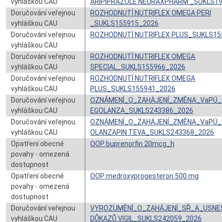
vyhláškou CAU
ARIPIPRAZOLE NEURAXPHARM _SUKLS1
Doručování veřejnou
ROZHODNUTÍ NUTRIFLEX OMEGA PERI
vyhláškou CAU
_SUKLS155915_2026
Doručování veřejnou
ROZHODNUTÍ NUTRIFLEX PLUS_SUKLS15
vyhláškou CAU
Doručování veřejnou
ROZHODNUTÍ NUTRIFLEX OMEGA
vyhláškou CAU
SPECIAL_SUKLS155966_2026
Doručování veřejnou
ROZHODNUTÍ NUTRIFLEX OMEGA
vyhláškou CAU
PLUS_SUKLS155941_2026
Doručování veřejnou
OZNÁMENÍ_O_ZAHÁJENÍ_ZMĚNA_VaPÚ_
vyhláškou CAU
EGOLANZA_SUKLS243386_2026
Doručování veřejnou
OZNÁMENÍ_O_ZAHÁJENÍ_ZMĚNA_VaPÚ_
vyhláškou CAU
OLANZAPIN TEVA_SUKLS243368_2026
Opatření obecné
OOP buprenorfin 20mcg_h
povahy - omezená
dostupnost
Opatření obecné
OOP medroxyprogesteron 500 mg
povahy - omezená
dostupnost
Doručování veřejnou
VYROZUMĚNÍ_O_ZAHÁJENÍ_SŘ_A_USNE
vyhláškou CAU
DŮKAZŮ VIGIL_SUKLS242059_2026