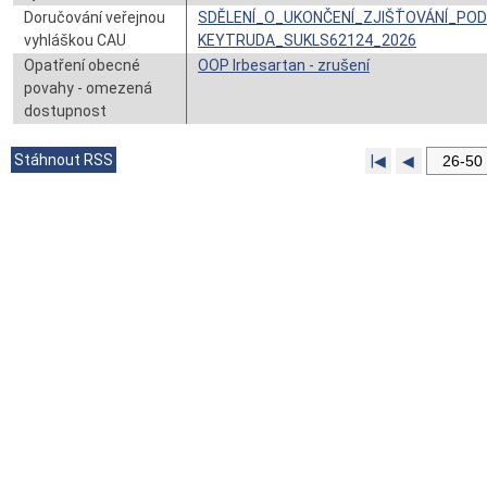
Doručování veřejnou
SDĚLENÍ_O_UKONČENÍ_ZJIŠŤOVÁNÍ_PO
vyhláškou CAU
KEYTRUDA_SUKLS62124_2026
Opatření obecné
OOP Irbesartan - zrušení
povahy - omezená
dostupnost
Stáhnout RSS
|◀
◀