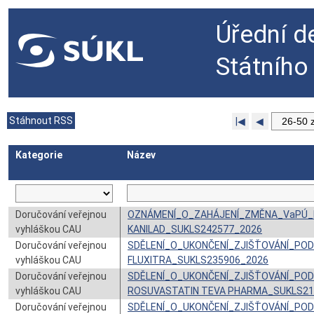
Úřední d
Státního
Stáhnout RSS
|◀
◀
Kategorie
Název
Doručování veřejnou
OZNÁMENÍ_O_ZAHÁJENÍ_ZMĚNA_VaPÚ_
vyhláškou CAU
KANILAD_SUKLS242577_2026
Doručování veřejnou
SDĚLENÍ_O_UKONČENÍ_ZJIŠŤOVÁNÍ_PO
vyhláškou CAU
FLUXITRA_SUKLS235906_2026
Doručování veřejnou
SDĚLENÍ_O_UKONČENÍ_ZJIŠŤOVÁNÍ_PO
vyhláškou CAU
ROSUVASTATIN TEVA PHARMA_SUKLS21
Doručování veřejnou
SDĚLENÍ_O_UKONČENÍ_ZJIŠŤOVÁNÍ_PO