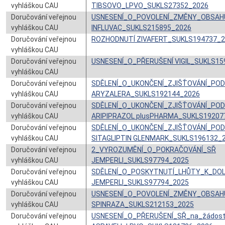
vyhláškou CAU
TIBSOVO_LPVO_SUKLS27352_2026
Doručování veřejnou
USNESENÍ_O_POVOLENÍ_ZMĚNY_OBSAH
vyhláškou CAU
INFLUVAC_SUKLS215895_2026
Doručování veřejnou
ROZHODNUTÍ ZIVAFERT_SUKLS194737_2
vyhláškou CAU
Doručování veřejnou
USNESENÍ_O_PŘERUŠENÍ VIGIL_SUKLS15
vyhláškou CAU
Doručování veřejnou
SDĚLENÍ_O_UKONČENÍ_ZJIŠŤOVÁNÍ_PO
vyhláškou CAU
ARYZALERA_SUKLS192144_2026
Doručování veřejnou
SDĚLENÍ_O_UKONČENÍ_ZJIŠŤOVÁNÍ_PO
vyhláškou CAU
ARIPIPRAZOL plusPHARMA_SUKLS19207
Doručování veřejnou
SDĚLENÍ_O_UKONČENÍ_ZJIŠŤOVÁNÍ_PO
vyhláškou CAU
SITAGLIPTIN GLENMARK_SUKLS196132_
Doručování veřejnou
2_VYROZUMĚNÍ_O_POKRAČOVÁNÍ_SŘ
vyhláškou CAU
JEMPERLI_SUKLS97794_2025
Doručování veřejnou
SDĚLENÍ_O_POSKYTNUTÍ_LHŮTY_K_DO
vyhláškou CAU
JEMPERLI_SUKLS97794_2025
Doručování veřejnou
USNESENÍ_O_POVOLENÍ_ZMĚNY_OBSAH
vyhláškou CAU
SPINRAZA_SUKLS212153_2025
Doručování veřejnou
USNESENÍ_O_PŘERUŠENÍ_SŘ_na_žádos