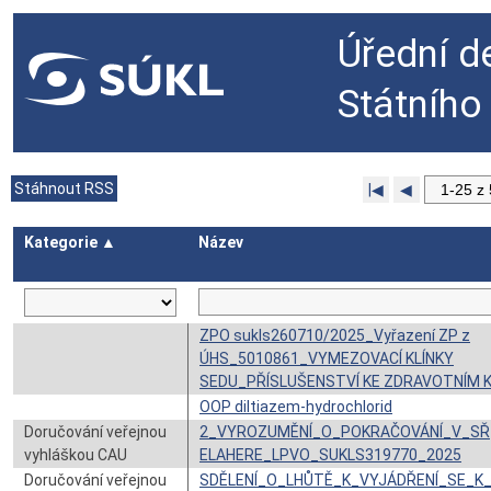
Úřední d
Státního
Stáhnout RSS
|◀
◀
Kategorie ▲
Název
ZPO sukls260710/2025_Vyřazení ZP z
ÚHS_5010861_VYMEZOVACÍ KLÍNKY
SEDU_PŘÍSLUŠENSTVÍ KE ZDRAVOTNÍM 
OOP diltiazem-hydrochlorid
Doručování veřejnou
2_VYROZUMĚNÍ_O_POKRAČOVÁNÍ_V_SŘ
vyhláškou CAU
ELAHERE_LPVO_SUKLS319770_2025
Doručování veřejnou
SDĚLENÍ_O_LHŮTĚ_K_VYJÁDŘENÍ_SE_K