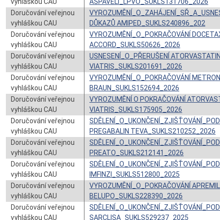
vyhláškou CAU
ASPAVELI_LPVO_SUKLS131706_2026
Doručování veřejnou
VYROZUMĚNÍ_O_ZAHÁJENÍ_SŘ_A_USNE
vyhláškou CAU
DŮKAZŮ AMIPED_SUKLS240896_202
Doručování veřejnou
VYROZUMĚNÍ_O_POKRAČOVÁNÍ DOCETA
vyhláškou CAU
ACCORD_SUKLS50626_2026
Doručování veřejnou
USNESENÍ_O_PŘERUŠENÍ ATORVASTATI
vyhláškou CAU
VIATRIS_SUKLS201691_2026
Doručování veřejnou
VYROZUMĚNÍ_O_POKRAČOVÁNÍ METRONI
vyhláškou CAU
BRAUN_SUKLS152694_2026
Doručování veřejnou
VYROZUMĚNÍ O POKRAČOVÁNÍ ATORVAS
vyhláškou CAU
VIATRIS_SUKLS175905_2026
Doručování veřejnou
SDĚLENÍ_O_UKONČENÍ_ZJIŠŤOVÁNÍ_PO
vyhláškou CAU
PREGABALIN TEVA_SUKLS210252_2026
Doručování veřejnou
SDĚLENÍ_O_UKONČENÍ_ZJIŠŤOVÁNÍ_PO
vyhláškou CAU
PREATO_SUKLS212141_2026
Doručování veřejnou
SDĚLENÍ_O_UKONČENÍ_ZJIŠŤOVÁNÍ_PO
vyhláškou CAU
IMFINZI_SUKLS512800_2025
Doručování veřejnou
VYROZUMĚNÍ_O_POKRAČOVÁNÍ APREMI
vyhláškou CAU
BELUPO_SUKLS228390_2026
Doručování veřejnou
SDĚLENÍ_O_UKONČENÍ_ZJIŠŤOVÁNÍ_PO
vyhláškou CAU
SARCLISA_SUKLS529237_2025