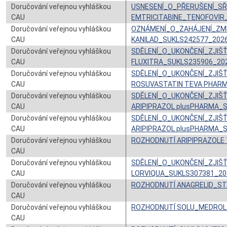
Doručování veřejnou vyhláškou
USNESENÍ_O_PŘERUŠENÍ_SŘ
CAU
EMTRICITABINE_TENOFOVIR
Doručování veřejnou vyhláškou
OZNÁMENÍ_O_ZAHÁJENÍ_ZM
CAU
KANILAD_SUKLS242577_202
Doručování veřejnou vyhláškou
SDĚLENÍ_O_UKONČENÍ_ZJI
CAU
FLUXITRA_SUKLS235906_20
Doručování veřejnou vyhláškou
SDĚLENÍ_O_UKONČENÍ_ZJI
CAU
ROSUVASTATIN TEVA PHAR
Doručování veřejnou vyhláškou
SDĚLENÍ_O_UKONČENÍ_ZJI
CAU
ARIPIPRAZOL plusPHARMA_
Doručování veřejnou vyhláškou
SDĚLENÍ_O_UKONČENÍ_ZJI
CAU
ARIPIPRAZOL plusPHARMA_
Doručování veřejnou vyhláškou
ROZHODNUTÍ ARIPIPRAZOLE
CAU
Doručování veřejnou vyhláškou
SDĚLENÍ_O_UKONČENÍ_ZJI
CAU
LORVIQUA_SUKLS307381_20
Doručování veřejnou vyhláškou
ROZHODNUTÍ ANAGRELID_ST
CAU
Doručování veřejnou vyhláškou
ROZHODNUTÍ SOLU_MEDROL
CAU