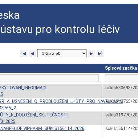
eska
 ústavu pro kontrolu léčiv
|◀
◀
▶
▶|
Spisová značka
SKYTOVÁNÍ_INFORMACÍ
sukls530693/20
25
SŘ_A_USNESENÍ_O_PRODLOUŽENÍ_LHŮTY_PRO_NAVRHOVÁNÍ
sukls243765/20
43765_2
HŮTY_K_DOLOŽENÍ_SKUTEČNOSTI
sukls319770/20
70_2025
ANAGRELIDE VIPHARM_SUKLS156114_2026
sukls156114/20