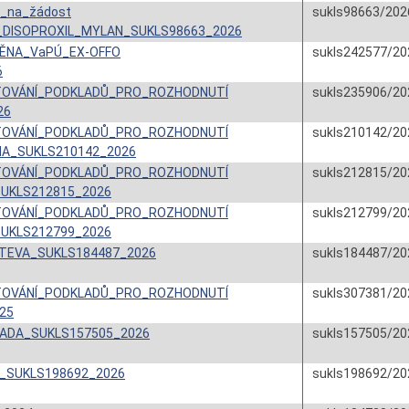
_na_žádost
sukls98663/202
_DISOPROXIL_MYLAN_SUKLS98663_2026
ĚNA_VaPÚ_EX-OFFO
sukls242577/20
6
ŠŤOVÁNÍ_PODKLADŮ_PRO_ROZHODNUTÍ
sukls235906/20
26
ŠŤOVÁNÍ_PODKLADŮ_PRO_ROZHODNUTÍ
sukls210142/20
MA_SUKLS210142_2026
ŠŤOVÁNÍ_PODKLADŮ_PRO_ROZHODNUTÍ
sukls212815/20
SUKLS212815_2026
ŠŤOVÁNÍ_PODKLADŮ_PRO_ROZHODNUTÍ
sukls212799/20
SUKLS212799_2026
 TEVA_SUKLS184487_2026
sukls184487/20
ŠŤOVÁNÍ_PODKLADŮ_PRO_ROZHODNUTÍ
sukls307381/20
25
ADA_SUKLS157505_2026
sukls157505/20
_SUKLS198692_2026
sukls198692/20