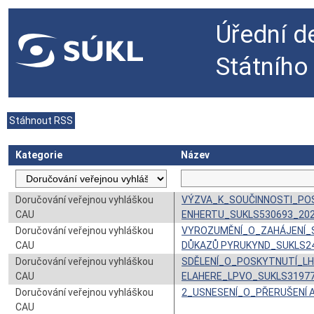
Úřední d
Státního
Stáhnout RSS
Kategorie
Název
Doručování veřejnou vyhláškou
VÝZVA_K_SOUČINNOSTI_PO
CAU
ENHERTU_SUKLS530693_20
Doručování veřejnou vyhláškou
VYROZUMĚNÍ_O_ZAHÁJENÍ_
CAU
DŮKAZŮ PYRUKYND_SUKLS2
Doručování veřejnou vyhláškou
SDĚLENÍ_O_POSKYTNUTÍ_L
CAU
ELAHERE_LPVO_SUKLS3197
Doručování veřejnou vyhláškou
2_USNESENÍ_O_PŘERUŠENÍ 
CAU