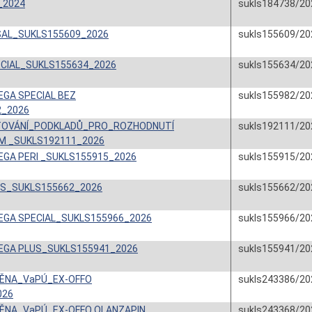
_2024
sukls184738/20
SAL_SUKLS155609_2026
sukls155609/20
ECIAL_SUKLS155634_2026
sukls155634/20
GA SPECIAL BEZ
sukls155982/20
2_2026
ŠŤOVÁNÍ_PODKLADŮ_PRO_ROZHODNUTÍ
sukls192111/20
M _SUKLS192111_2026
GA PERI _SUKLS155915_2026
sukls155915/20
US_SUKLS155662_2026
sukls155662/20
EGA SPECIAL_SUKLS155966_2026
sukls155966/20
EGA PLUS_SUKLS155941_2026
sukls155941/20
ĚNA_VaPÚ_EX-OFFO
sukls243386/20
026
ĚNA_VaPÚ_EX-OFFO OLANZAPIN
sukls243368/20