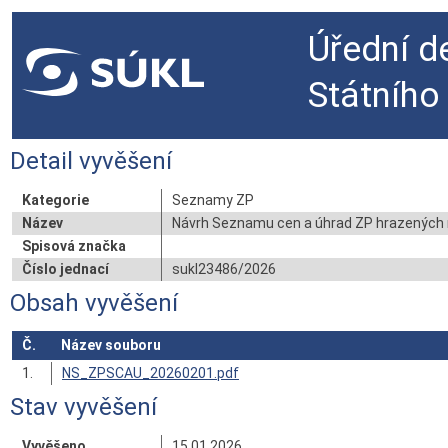
Úřední d
Státního
Detail vyvěšení
Kategorie
Seznamy ZP
Název
Návrh Seznamu cen a úhrad ZP hrazených n
Spisová značka
Číslo jednací
sukl23486/2026
Obsah vyvěšení
Č.
Název souboru
1.
NS_ZPSCAU_20260201.pdf
Stav vyvěšení
Vyvěšeno
15.01.2026