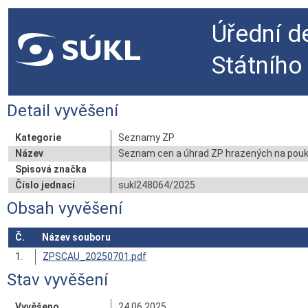
Úřední d
Státního
Detail vyvěšení
Kategorie
Seznamy ZP
Název
Seznam cen a úhrad ZP hrazených na pouka
Spisová značka
Číslo jednací
sukl248064/2025
Obsah vyvěšení
Č.
Název souboru
1.
ZPSCAU_20250701.pdf
Stav vyvěšení
Vyvěšeno
24.06.2025