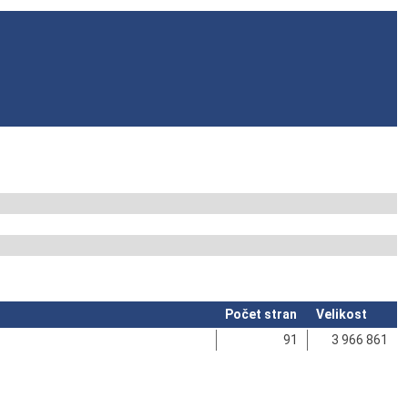
Počet stran
Velikost
91
3 966 861