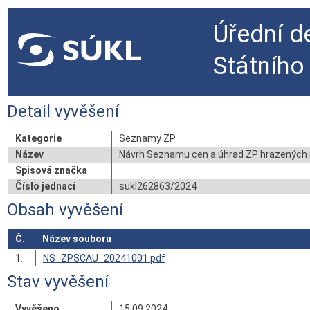
Úřední d
Státního
Detail vyvěšení
Kategorie
Seznamy ZP
Název
Návrh Seznamu cen a úhrad ZP hrazených 
Spisová značka
Číslo jednací
sukl262863/2024
Obsah vyvěšení
Č.
Název souboru
1.
NS_ZPSCAU_20241001.pdf
Stav vyvěšení
Vyvěšeno
15.09.2024