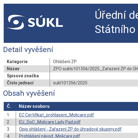
Úřední d
Státního
Detail vyvěšení
Kategorie
Ohlášení ZP
Název
ZPO sukls101356/2025_Zařazení ZP do 
Spisová značka
Číslo jednací
sukl101356/2025
Obsah vyvěšení
Č.
Název souboru
1.
EC Certifikat_prohlaseni_Molicare.pdf
2.
EU_DoC_Molicare Lady Pad.pdf
3.
Opis ohlášení - Zařazení ZP do úhradové skupiny.pdf
4.
Prohlášení návod_Molicare.pdf