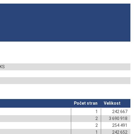
2KS
Počet stran
Velikost
1
242 667
2
3 690 918
2
254 491
1
242 652