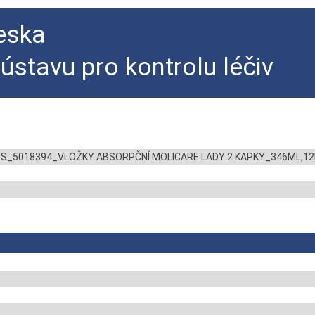
eska
 ústavu pro kontrolu léčiv
ÚHS_5018394_VLOŽKY ABSORPČNÍ MOLICARE LADY 2 KAPKY_346ML,1